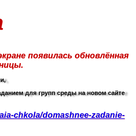
а
экране появилась обновлённая
ницы.
и,
аданием для групп среды на новом сайте
kaia-chkola/domashnee-zadanie-