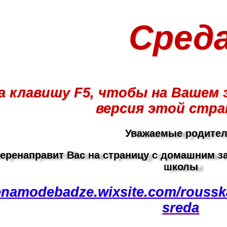
Сред
 клавишу F5, чтобы на Вашем 
версия этой стра
Уважаемые родител
еренаправит Вас на страницу с домашним з
школы
lenamodebadze.wixsite.com/rouss
sreda